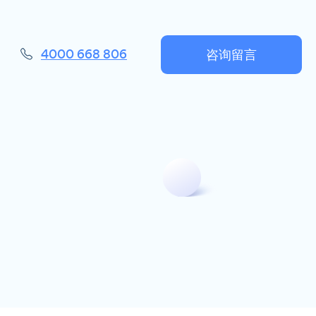
咨询留言
4000 668 806