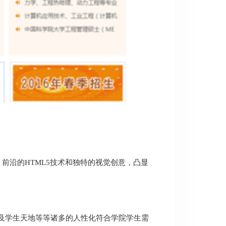
、前沿的
HTML5
技术和独特的视觉创意，凸显
及学生天地等等诸多的人性化符合学院学生需