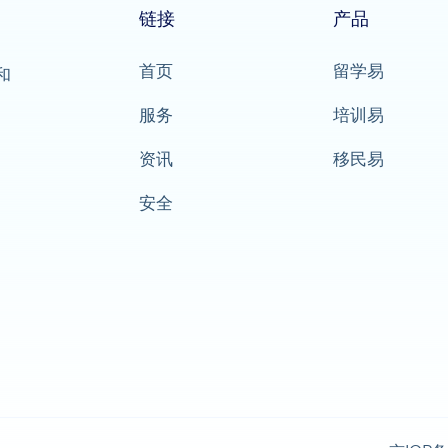
链接
产品
首页
留学易
和
服务
培训易
资讯
移民易
安全