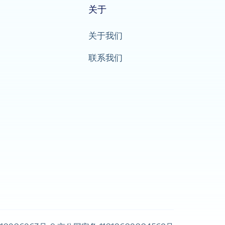
关于
关于我们
联系我们