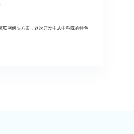
！
互联网解决方案，这次开发中从中科院的特色