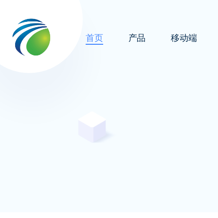
首页
产品
移动端