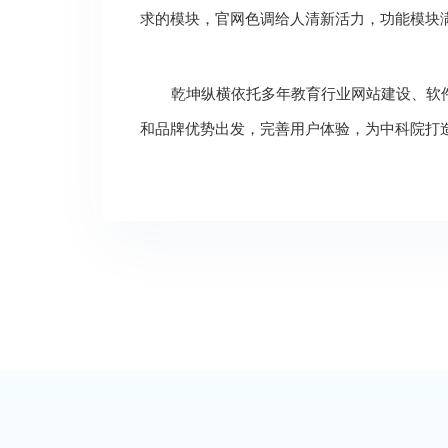
求的模块，官网色调给人清新活力，功能模块
乾坤纵横依托多年教育行业网站建设、软
和品牌优势出发，完善用户体验，为中科院打