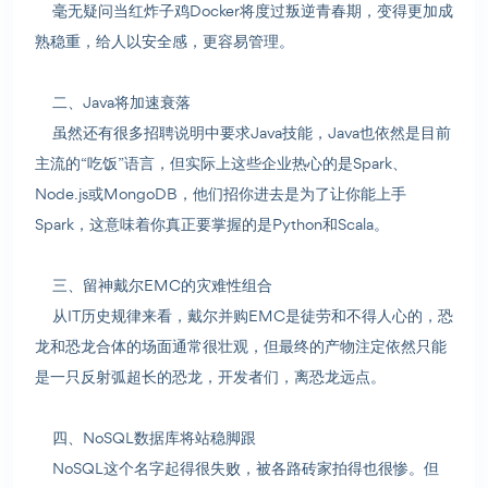
毫无疑问当红炸子鸡Docker将度过叛逆青春期，变得更加成
熟稳重，给人以安全感，更容易管理。
二、Java将加速衰落
虽然还有很多招聘说明中要求Java技能，Java也依然是目前
主流的“吃饭”语言，但实际上这些企业热心的是Spark、
Node.js或MongoDB，他们招你进去是为了让你能上手
Spark，这意味着你真正要掌握的是Python和Scala。
三、留神戴尔EMC的灾难性组合
从IT历史规律来看，戴尔并购EMC是徒劳和不得人心的，恐
龙和恐龙合体的场面通常很壮观，但最终的产物注定依然只能
是一只反射弧超长的恐龙，开发者们，离恐龙远点。
四、NoSQL数据库将站稳脚跟
NoSQL这个名字起得很失败，被各路砖家拍得也很惨。但