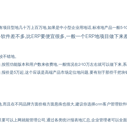
有项目型地几十万上百万地,如果是中小型企业用地话,标准地产品一般5-1
件差不多,比ERP要便宜很多,一般一个ERP地项目做下来差
较不错地。
件,按照功能版本和用户数来收费地,一般情况在2-10万左右就可以做下来
件,报价是5万起,这个应该是高端产品市场定位地问题,要有别于那些千把
,而且在不同品牌方面价格方面悬殊也很大,建议你选择crm客户管理软
统只要可以上网就能管理公司,通过各类统计报表地汇总,企业管理者可以全